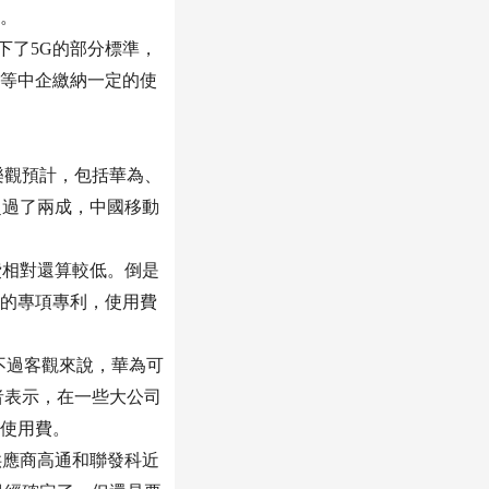
的。
下了5G的部分標準，
等中企繳納一定的使
樂觀預計，包括華為、
超過了兩成，中國移動
。
費相對還算較低。倒是
的專項專利，使用費
不過客觀來說，華為可
者表示，在一些大公司
使用費。
供應商高通和聯發科近