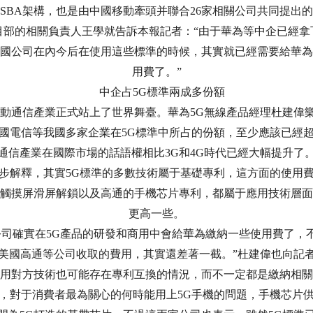
SBA架構，也是由中國移動牽頭并聯合26家相關公司共同提出
部的相關負責人王學就告訴本報記者：“由于華為等中企已經拿
國公司在內今后在使用這些標準的時候，其實就已經需要給華為
用費了。”
中企占5G標準兩成多份額
動通信產業正式站上了世界舞臺。華為5G無線產品經理杜建偉
國電信等我國多家企業在5G標準中所占的份額，至少應該已經
通信產業在國際市場的話語權相比3G和4G時代已經大幅提升了
解釋，其實5G標準的多數技術屬于基礎專利，這方面的使用
觸摸屏滑屏解鎖以及高通的手機芯片專利，都屬于應用技術層面
更高一些。
司確實在5G產品的研發和商用中會給華為繳納一些使用費了，
美國高通等公司收取的費用，其實還差著一截。”杜建偉也向記
用對方技術也可能存在專利互換的情況，而不一定都是繳納相關
對于消費者最為關心的何時能用上5G手機的問題，手機芯片