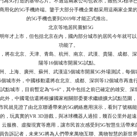
門為5G打造的基帶芯片。不過這兩家公司也表示，雖然5G標準
推出商用化的5G手機終端。鑒于大部分手機企業都采用這兩家企業
的5G手機也要到2019年才能正式推出。
北京等地居民嘗鮮5G
年才上市，但包括北京在內，國內部分城市的居民今年就可以首
功能了。
，將在北京、天津、青島、杭州、南京、武漢、貴陽、成都、深
陽等16個城市開展5G試點。
、上海、廣州、蘇州、武漢這5個城市開展5G外場測試，每個城
5個城市外，中國移動還將在北京、成都、深圳等12個城市再進
試點城市，目前暫定為“6+6”，其中包括之前已確定的雄安、
。此外，中國電信還將根據國家相關部委要求繼續擴大試點范圍，
民就見證了由北京聯通帶來的5G網絡應用演示，看到了號稱能
繪的，玩真實的VR 3D游戲，與冰球機器人過招，幾百公里外超
、云服務、虛擬現實等應用，讓市民首次感受到5G智慧生活帶來
告訴記者，未來5G將為人們帶來萬物互聯、萬物智慧的新世