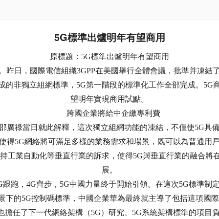
5G標準出爐明年有望商用
原標題：5G標準出爐明年有望商用
。昨日，國際電信組織3GPP在美國舉行全體會議，批準并凍結了
完成的非獨立組網標準，5G第一階段的標準化工作全部完成。5G
望明年實現商用試點。
跨國企業將給中企繳專利費
廣祿當日就此解釋，這次獨立組網功能的凍結，不僅使5G具
使得5G網絡將可滿足多樣的業務需求和場景，既可以為普通用
支持工業自動化等垂直行業的訴求，使得5G與垂直行業的融合將
展。
G跟跑，4G齊步，5G中國力量終于開始引領。在這次5G標準制
場景下的5G控制碼標準，中國企業華為最終就主導了包括這項國
也擔任了下一代網絡架構（5G）研究、5G系統架構標準的項目負