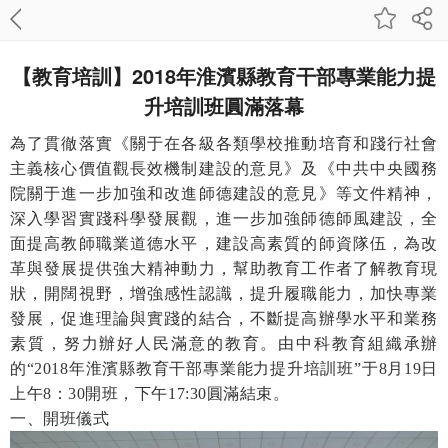
【教育培訓】2018年淮濱縣教育干部專業能力提
升培訓班圓滿落幕
為了貫徹落實《關于在各級各類學校推動培育和踐行社會
主義核心價值觀長效機制建設的意見》及《中共中央國務
院關于進一步加強和改進師德建設的意見》等文件精神，
深入學習實踐科學發展觀，進一步加強師德師風建設，全
面提高教師職業道德水平，建設高素質的師資隊伍，為改
革與發展提供強大精神動力，幫助教育工作者了解教育現
狀，開闊視野，增強感性認識，提升履職能力，加快專業
發展，促進理論與實踐的結合，不斷提高辦學水平和業務
素質，努力辦好人民滿意的教育。由中科教育組織承辦
的
“2018年淮濱縣教育干部專業能力提升培訓班”于8月19日
上午8：30開班，下午17:30圓滿結束。
一、開班儀式